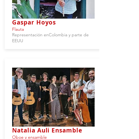
Gaspar Hoyos
Flauta
Representación enColombia y parte de
EEUU
Natalia Auli Ensamble
Oboe y ensamble