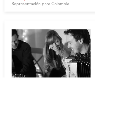
Representación para Colombia
One for the Foxes
Música traditional irlandesa y
norteamericana
Representación para América Latina