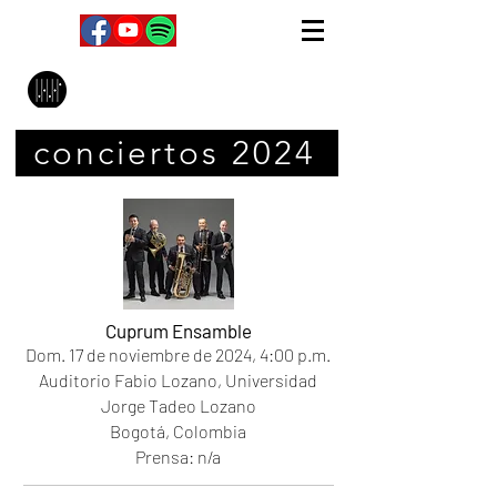
MPC Music Management
conciertos 2024
Cuprum Ensamble
Dom. 17
de noviembre de 2024
, 4
:00 p.m.
Auditorio Fabio Lozano, Universidad
Jorge Tadeo Lozano
Bogotá, Colombia
Prensa: n/a