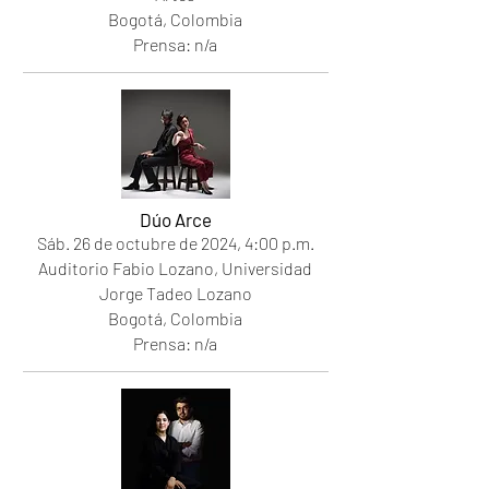
Bogotá, Colombia
Prensa: n/a
Dúo Arce
Sáb. 26
de octubre de 2024
, 4
:00 p.m.
Auditorio Fabio Lozano, Universidad
Jorge Tadeo Lozano
Bogotá, Colombia
Prensa: n/a