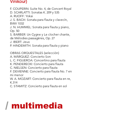
Vinikour)
F. COUPERIN: Suite No. 4, de Concert Royal
D. SCARLATTI: Sonatas K. 209 y 535
A. RUOFF: Yokai
J. S. BACH: Sonata para flauta y clavecín,
BWV 1032
J. N. HUMMEL: Sonata para flauta y piano,
Op. 50
S. BARBER: Un Cygne y Le clocher chante,
de Mélodies passagères, Op. 27
J. IBERT: Jeux
P. HINDEMITH: Sonata para flauta y piano
OBRAS ORQUESTALES (selección)
A. MÁRQUEZ: Concierto Son
L. C. FIGUEROA: Concertino para flauta
K. PENDERECKI: Concierto para flauta
C. NIELSEN: Concierto para flauta
F. DEVIENNE: Concierto para flauta No. 7 en
mi menor
W. A. MOZART: Concierto para flauta en re,
K.314
C. STAMITZ: Concierto para flauta en sol
/
multimedia